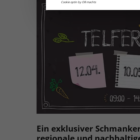
Cookie optin by Olli machts
Ein exklusiver Schmanke
regionale und nachhaltig