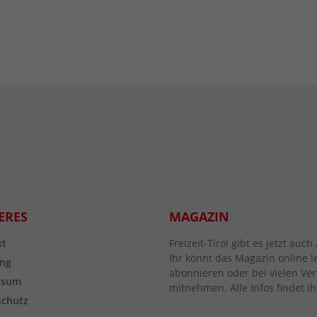
ERES
MAGAZIN
kt
Freizeit-Tirol gibt es jetzt au
Ihr könnt das Magazin online l
ng
abonnieren oder bei vielen Vert
ssum
mitnehmen. Alle Infos findet ih
schutz