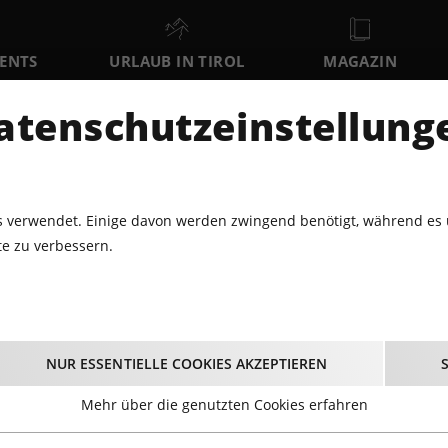
VENTS
URLAUB IN TIROL
MAGAZIN
DER
atenschutzeinstellung
FR
SA
SO
7
8
9
AUGUST
AUGUST
AUGUST
AU
 verwendet. Einige davon werden zwingend benötigt, während es 
e zu verbessern.
ÄRKTE · FESTE · BRAUCHTUM
TELFER MONATSSCHMANKERLM
er MonatsSchmankerl
NUR ESSENTIELLE COOKIES AKZEPTIEREN
13.09.2025 - Beginn 09:00 Uhr
Mehr über die genutzten Cookies erfahren