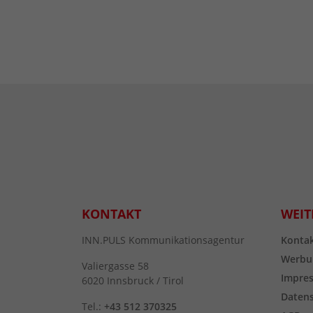
KONTAKT
WEIT
INN.PULS Kommunikationsagentur
Konta
Werbu
Valiergasse 58
Impre
6020 Innsbruck / Tirol
Daten
Tel.:
+43 512 370325