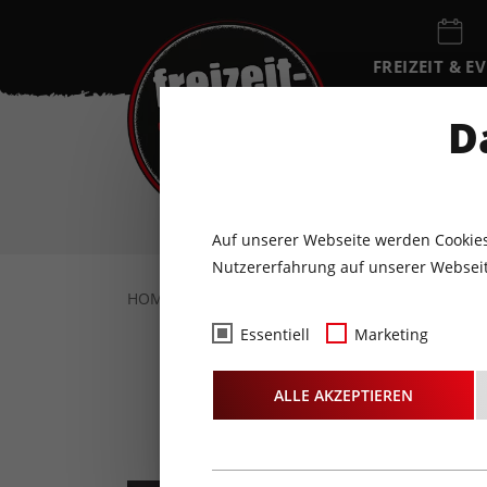
FREIZEIT & E
EVENTKALEN
D
DO
6
AUGUST
Auf unserer Webseite werden Cookies
Nutzererfahrung auf unserer Webseit
HOME
FREIZEIT & EVENTS
KULTUR
M
Essentiell
Marketing
Telf
ALLE AKZEPTIEREN