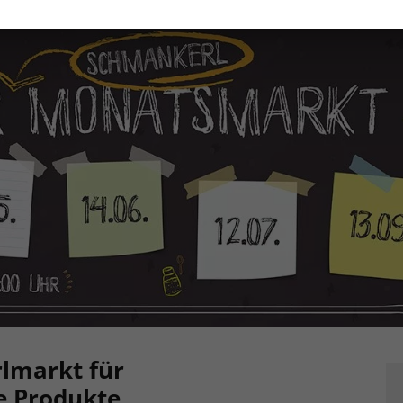
rlmarkt für
e Produkte