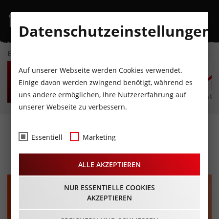
Datenschutzeinstellungen
EVENTKALENDER
MO
DI
MI
DO
FR
S
Auf unserer Webseite werden Cookies verwendet.
10
11
12
13
14
1
Einige davon werden zwingend benötigt, während es
uns andere ermöglichen, Ihre Nutzererfahrung auf
AUGUST
AUGUST
AUGUST
AUGUST
AUGUST
AUG
unserer Webseite zu verbessern.
8. Zirler Reparaturcafé
Essentiell
Marketing
02.03.2024 - Beginn 14:00 Uhr
ALLE AKZEPTIEREN
NUR ESSENTIELLE COOKIES
AKZEPTIEREN