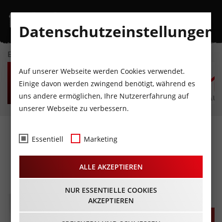
Datenschutzeinstellungen
EVENTKALENDER
SO
MO
DI
MI
DO
F
Auf unserer Webseite werden Cookies verwendet.
9
10
11
12
13
1
Einige davon werden zwingend benötigt, während es
uns andere ermöglichen, Ihre Nutzererfahrung auf
AUGUST
AUGUST
AUGUST
AUGUST
AUGUST
AUG
unserer Webseite zu verbessern.
BLUT SPENDEN RETTET
Essentiell
Marketing
LEBEN
ALLE AKZEPTIEREN
02.11.2023 - Beginn 15:00 Uhr
NUR ESSENTIELLE COOKIES
AKZEPTIEREN