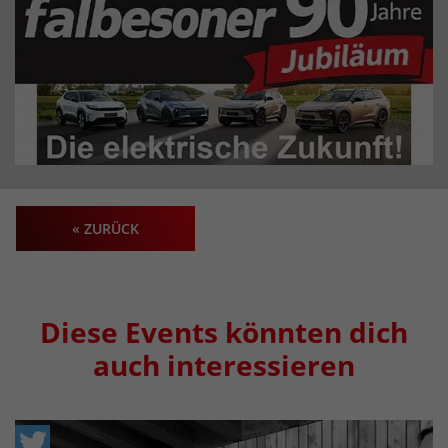
« ZURÜCK
Diese Events könnten dich
auch interessieren