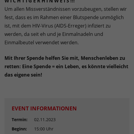
W I C H T I G E R H I N W E I S !!!
Um allen Missverständnissen vorzubeugen, stellen wir
fest, dass es im Rahmen einer Blutspende unmöglich
ist, mit dem HIV-Virus (AIDS-Erreger) infiziert zu
werden, da seit eh und je Einmalnadeln und
Einmalbeutel verwendet werden.
Mit Ihrer Spende helfen Sie mit, Menschenleben zu
retten: Eine Spende = ein Leben, es könnte vielleicht
das eigene sein!
EVENT INFORMATIONEN
Termin:
02.11.2023
Beginn:
15:00 Uhr