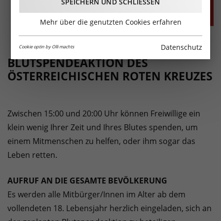
SPEICHERN UND SCHLIESSEN
Mehr über die genutzten Cookies erfahren
Datenschutz
Cookie optin by Olli machts
BLUTSPENDEAKTION DES
ÖSTERREICHISCHEN ROTEN KREUZES
Zwischen 15:00 und 20:00 Uhr können Freiwillige ein
klein wenig Ihrer Zeit und Ihres Blutes spenden, um
einem Mitmenschen zu helfen, oder ihm sogar das
Leben retten.
AUFRUF AN DIE GESAMTE BEVÖLKERUNG
Es werden alle Mitbürger/Innen im Alter ab dem
vollendeten 18. Lebensjahr herzlich eingeladen, sich an