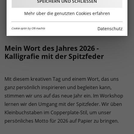
SPEICHERN UND SCHLIESSEN
Mehr über die genutzten Cookies erfahren
Datenschutz
Cookie optin by Olli machts
Mein Wort des Jahres 2026 -
Kalligrafie mit der Spitzfeder
Mit diesem kreativen Tag und einem Wort, das uns
ganz persönlich inspirieren und begleiten kann,
stimmen wir uns auf das neue Jahr ein. Im Workshop
lernen wir den Umgang mit der Spitzfeder. Wir üben
Kleinbuchstaben im Copperplate-Stil, um unser
persönliches Motto für 2026 auf Papier zu bringen.