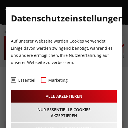
Datenschutzeinstellungen
EVENTKALENDER
FR
SA
SO
MO
DI
M
Auf unserer Webseite werden Cookies verwendet.
7
8
9
10
11
1
Einige davon werden zwingend benötigt, während es
uns andere ermöglichen, Ihre Nutzererfahrung auf
AUGUST
AUGUST
AUGUST
AUGUST
AUGUST
AUG
unserer Webseite zu verbessern.
Mein Wort des Jahres 2026
Essentiell
Marketing
- Kalligrafie mit der
ALLE AKZEPTIEREN
Spitzfeder
03.01.2026 - Beginn 09:30 Uhr
NUR ESSENTIELLE COOKIES
AKZEPTIEREN