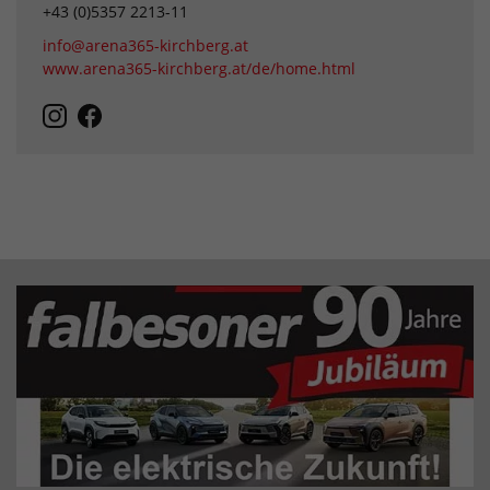
+43 (0)5357 2213-11
info@arena365-kirchberg.at
www.arena365-kirchberg.at/de/home.html