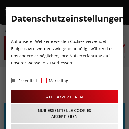
Datenschutzeinstellungen
EVENTKALENDER
DO
FR
SA
SO
MO
D
Auf unserer Webseite werden Cookies verwendet.
6
7
8
9
10
1
Einige davon werden zwingend benötigt, während es
uns andere ermöglichen, Ihre Nutzererfahrung auf
AUGUST
AUGUST
AUGUST
AUGUST
AUGUST
AUG
unserer Webseite zu verbessern.
Bibi Blocksberg
Essentiell
Marketing
14.06.2023 - Beginn 16:00 Uhr
ALLE AKZEPTIEREN
NUR ESSENTIELLE COOKIES
AKZEPTIEREN