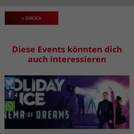
« ZURÜCK
Diese Events könnten dich
auch interessieren