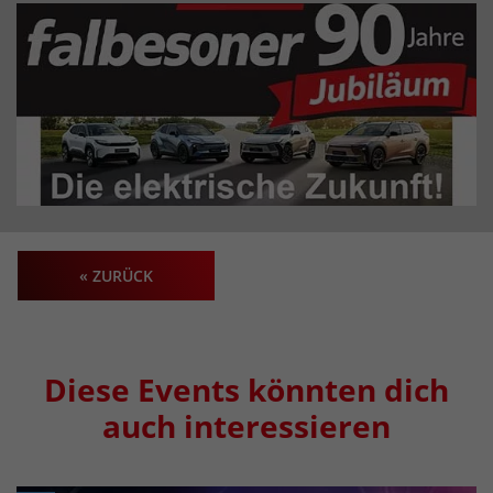
« ZURÜCK
Diese Events könnten dich
auch interessieren