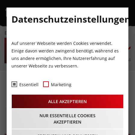
Datenschutzeinstellungen
EVENTKALENDER
FR
SA
SO
MO
DI
M
Auf unserer Webseite werden Cookies verwendet.
7
8
9
10
11
1
Einige davon werden zwingend benötigt, während es
uns andere ermöglichen, Ihre Nutzererfahrung auf
AUGUST
AUGUST
AUGUST
AUGUST
AUGUST
AUG
unserer Webseite zu verbessern.
Der will nur spielen!
Essentiell
Marketing
25.03.2025 - Beginn 20:00 Uhr
ALLE AKZEPTIEREN
NUR ESSENTIELLE COOKIES
AKZEPTIEREN