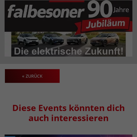
« ZURÜCK
Diese Events könnten dich
auch interessieren