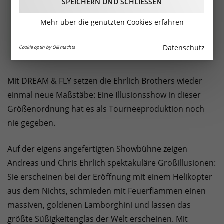
SPEICHERN UND SCHLIESSEN
Mehr über die genutzten Cookies erfahren
Datenschutz
Cookie optin by Olli machts
Mit DREAM & FLY setzen die Ehrlich Brothers wieder
einmal neue Maßstäbe: Eine Illusionsshow in dieser
Größenordnung hat es als Tourneeproduktion noch
nie gegeben.
Auf der eigens angefertigten Showbühne zeigen
Andreas und Chris Ehrlich spektakuläre Großillusionen:
Sie erscheinen bei der Eröffnung mit einem Helikopter
aus dem Nichts, schmieden mit Feuerflammen einen
massiven, goldenen Lamborghini und lassen das
größte Süßigkeitenglas der Welt erscheinen. Mit