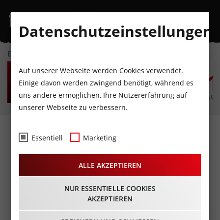
Datenschutzeinstellungen
EVENTKALENDER
FR
SA
SO
MO
DI
M
Auf unserer Webseite werden Cookies verwendet.
7
8
9
10
11
1
Einige davon werden zwingend benötigt, während es
uns andere ermöglichen, Ihre Nutzererfahrung auf
AUGUST
AUGUST
AUGUST
AUGUST
AUGUST
AUG
unserer Webseite zu verbessern.
DREAM & FLY – DIE NEUE
Essentiell
Marketing
MAGIE-SHOW DER EHRLICH
ALLE AKZEPTIEREN
BROTHERS
15.03.2024 - Beginn 20:00 Uhr
NUR ESSENTIELLE COOKIES
AKZEPTIEREN