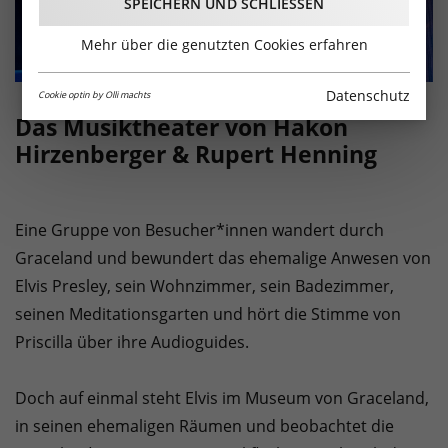
SPEICHERN UND SCHLIESSEN
Mehr über die genutzten Cookies erfahren
Datenschutz
Cookie optin by Olli machts
Das Musiktheater von Hakon
Hirzenberger & Rupert Henning
Eine Gruppe von Besucher*innen wandert durch
Graceland und bewundert das ehemalige Anwesen von
Elvis Presley, sein Wohnzimmer, sein Badezimmer,
seinen Meditationsgarten und hört die Stimme von
Priscilla über ihre Audioguides.
Doch auf einmal steht Elvis im Museum von Graceland,
in seinen ehemaligen Räumen und beobachtet die