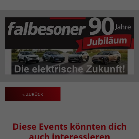
« ZURÜCK
Diese Events könnten dich
auch interessieren