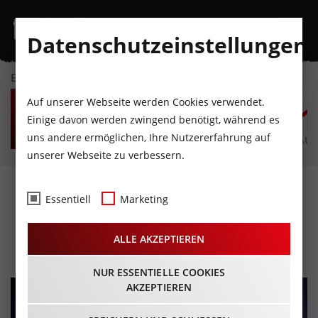
Datenschutzeinstellungen
EVENTKALENDER
SA
SO
MO
DI
MI
D
Auf unserer Webseite werden Cookies verwendet.
8
9
10
11
12
1
Einige davon werden zwingend benötigt, während es
uns andere ermöglichen, Ihre Nutzererfahrung auf
AUGUST
AUGUST
AUGUST
AUGUST
AUGUST
AUG
unserer Webseite zu verbessern.
ELIVS - EIN TRAUM VON
Essentiell
Marketing
GRACELAND
ALLE AKZEPTIEREN
12.06.2024 - Beginn 20:00 Uhr
NUR ESSENTIELLE COOKIES
AKZEPTIEREN