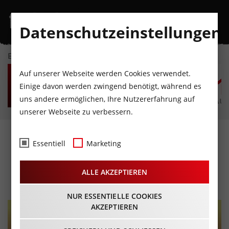
Datenschutzeinstellungen
EVENTKALENDER
DO
FR
SA
SO
MO
D
Auf unserer Webseite werden Cookies verwendet.
6
7
8
9
10
1
Einige davon werden zwingend benötigt, während es
uns andere ermöglichen, Ihre Nutzererfahrung auf
AUGUST
AUGUST
AUGUST
AUGUST
AUGUST
AUG
unserer Webseite zu verbessern.
„Ich Liebe Dich (Fast) Wie
Essentiell
Marketing
Du Bist“
ALLE AKZEPTIEREN
30.09.2026 - Beginn 19:00 Uhr
NUR ESSENTIELLE COOKIES
AKZEPTIEREN