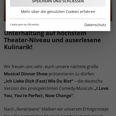
SPEICHERN UND SCHLIESSEN
Mehr über die genutzten Cookies erfahren
Datenschutz
Cookie optin by Olli machts
Unterhaltung auf höchstem
Theater-Niveau und auserlesene
Kulinarik!
Wir freuen uns sehr, euch unsere nächste große
Musical Dinner Show
präsentieren zu dürfen:
„Ich Liebe Dich (Fast) Wie Du Bist“
– die deutsche
Version des preisgekrönten Comedy-Musicals
„I Love
You, You’re Perfect, Now Change“
.
Nach „Non(n)sens“ bleiben wir unserem Erfolgsrezept