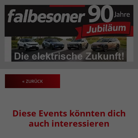
« ZURÜCK
Diese Events könnten dich
auch interessieren