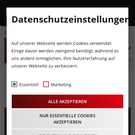
Datenschutzeinstellungen
EVENTKALENDER
FR
SA
SO
MO
DI
M
Auf unserer Webseite werden Cookies verwendet.
7
8
9
10
11
1
Einige davon werden zwingend benötigt, während es
uns andere ermöglichen, Ihre Nutzererfahrung auf
AUGUST
AUGUST
AUGUST
AUGUST
AUGUST
AUG
unserer Webseite zu verbessern.
Passionsspiele Erl
Essentiell
Marketing
20.09.2025 - Beginn 13:30 Uhr
ALLE AKZEPTIEREN
NUR ESSENTIELLE COOKIES
AKZEPTIEREN