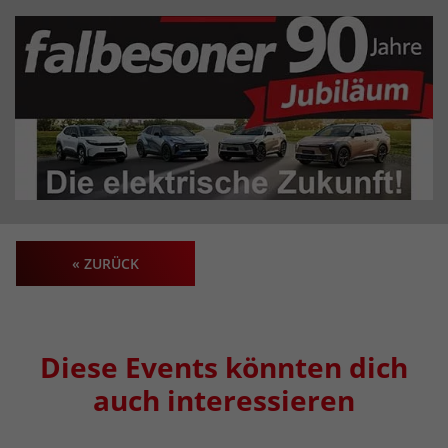
« ZURÜCK
Diese Events könnten dich
auch interessieren