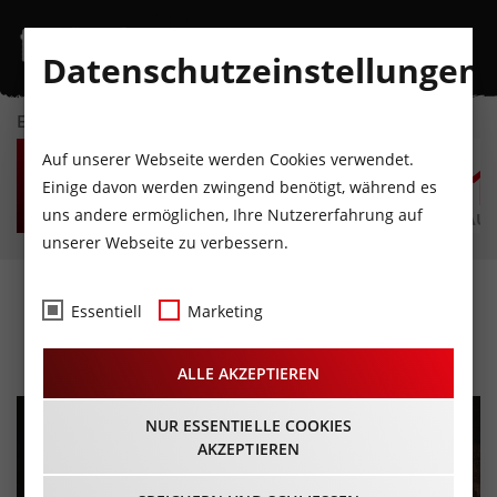
Datenschutzeinstellungen
EVENTKALENDER
MO
DI
MI
DO
FR
S
Auf unserer Webseite werden Cookies verwendet.
10
11
12
13
14
1
Einige davon werden zwingend benötigt, während es
uns andere ermöglichen, Ihre Nutzererfahrung auf
AUGUST
AUGUST
AUGUST
AUGUST
AUGUST
AUG
unserer Webseite zu verbessern.
Passionsspiele Erl
Essentiell
Marketing
07.09.2025 - Beginn 13:30 Uhr
ALLE AKZEPTIEREN
NUR ESSENTIELLE COOKIES
AKZEPTIEREN