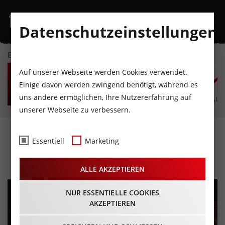
Datenschutzeinstellungen
EVENTKALENDER
MO
DI
MI
DO
FR
S
Auf unserer Webseite werden Cookies verwendet.
10
11
12
13
14
1
Einige davon werden zwingend benötigt, während es
uns andere ermöglichen, Ihre Nutzererfahrung auf
AUGUST
AUGUST
AUGUST
AUGUST
AUGUST
AUG
unserer Webseite zu verbessern.
Passionsspiele Erl
Essentiell
Marketing
14.09.2025 - Beginn 13:30 Uhr
ALLE AKZEPTIEREN
NUR ESSENTIELLE COOKIES
AKZEPTIEREN