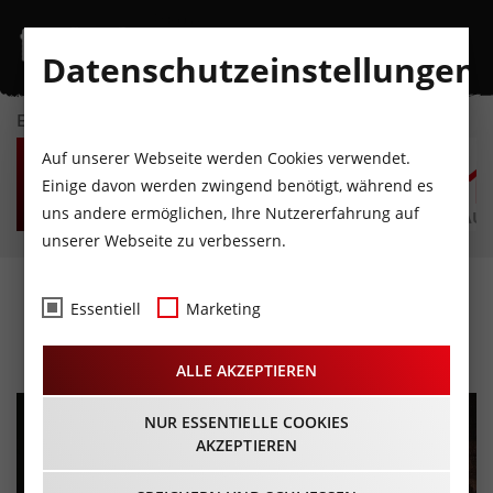
Datenschutzeinstellungen
EVENTKALENDER
SA
SO
MO
DI
MI
D
Auf unserer Webseite werden Cookies verwendet.
8
9
10
11
12
1
Einige davon werden zwingend benötigt, während es
uns andere ermöglichen, Ihre Nutzererfahrung auf
AUGUST
AUGUST
AUGUST
AUGUST
AUGUST
AUG
unserer Webseite zu verbessern.
Passionsspiele Erl
Essentiell
Marketing
19.07.2025 - Beginn 13:30 Uhr
ALLE AKZEPTIEREN
NUR ESSENTIELLE COOKIES
AKZEPTIEREN