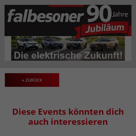
« ZURÜCK
Diese Events könnten dich
auch interessieren