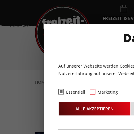
FREIZEIT & E
EVENTKALEN
D
SA
8
AUGUST
Auf unserer Webseite werden Cookies
Nutzererfahrung auf unserer Webseit
HOME
FREIZEIT & EVENTS
KULTUR
S
Essentiell
Marketing
Th
ALLE AKZEPTIEREN