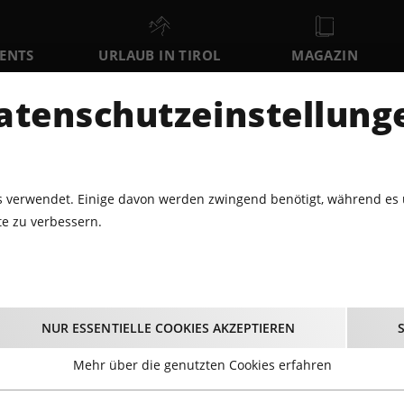
VENTS
URLAUB IN TIROL
MAGAZIN
DER
atenschutzeinstellung
SO
MO
DI
9
10
11
AUGUST
AUGUST
AUGUST
AU
 verwendet. Einige davon werden zwingend benötigt, während es 
e zu verbessern.
HOWS · MUSICALS · TANZ
THE MUSICAL SOUND OF ABBA
e Musical Sound of A
NUR ESSENTIELLE COOKIES AKZEPTIEREN
08.04.2026 - Beginn 19:00 Uhr
Mehr über die genutzten Cookies erfahren