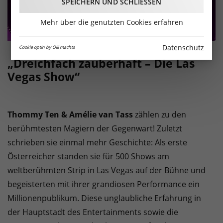
SPEICHERN UND SCHLIESSEN
Mehr über die genutzten Cookies erfahren
Datenschutz
Cookie optin by Olli machts
„Dreichfach zauberhaft – Die Las
Vegas Show“
Thommy Ten & Amélie van Tass
zählen zu den
berühmtesten Magiern der Gegenwart! Zuletzt
schrieben sie einmal mehr Geschichte: Als erste
Österreicher standen sie für 500 Shows am
weltberühmten Strip in Las Vegas auf der Bühne und
begeisterten mit ihrer grandiosen Performance ein
Millionenpublikum. Diese unglaubliche Erfahrung in
der Hauptstadt des Entertainments sowie die