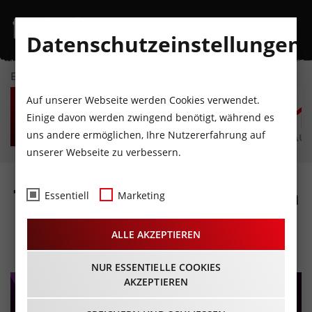
Datenschutzeinstellungen
EVENTKALENDER
SA
SO
MO
DI
MI
D
Auf unserer Webseite werden Cookies verwendet.
8
9
10
11
12
1
Einige davon werden zwingend benötigt, während es
uns andere ermöglichen, Ihre Nutzererfahrung auf
AUGUST
AUGUST
AUGUST
AUGUST
AUGUST
AUG
unserer Webseite zu verbessern.
Thommy Ten & Amélie van
Essentiell
Marketing
Tass
ALLE AKZEPTIEREN
09.03.2024 - Beginn 19:30 Uhr
NUR ESSENTIELLE COOKIES
AKZEPTIEREN