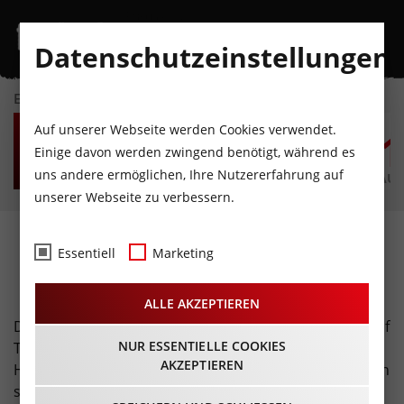
Datenschutzeinstellungen
EVENTKALENDER
SO
MO
DI
MI
DO
F
Auf unserer Webseite werden Cookies verwendet.
9
10
11
12
13
1
Einige davon werden zwingend benötigt, während es
uns andere ermöglichen, Ihre Nutzererfahrung auf
AUGUST
AUGUST
AUGUST
AUGUST
AUGUST
AUG
unserer Webseite zu verbessern.
Weihnachtsmärkte ·
Essentiell
Marketing
Adventzeit
ALLE AKZEPTIEREN
Die Weihnachtszeit ist die schönste Zeit im Jahr und auf
NUR ESSENTIELLE COOKIES
Tirols Weihnachtsmärkten steigt die Vorfreude auf
AKZEPTIEREN
Heiligabend ganz besonders. Genießt die weihnachtlich
schöne Atmosphäre bei einem heißen Glühwein und