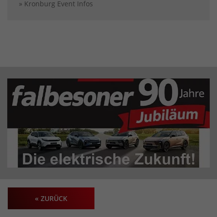
» Kronburg Event Infos
« ZURÜCK