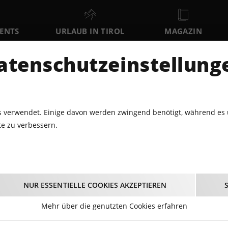
VENTS
URLAUB IN TIROL
MAGAZIN
DER
atenschutzeinstellung
FR
SA
SO
7
8
9
AUGUST
AUGUST
AUGUST
AU
 verwendet. Einige davon werden zwingend benötigt, während es 
e zu verbessern.
EIHNACHTSMÄRKTE · ADVENT
ADVENTMARKT IM NATURPARK
nachtsmärkte · Adven
NUR ESSENTIELLE COOKIES AKZEPTIEREN
Mehr über die genutzten Cookies erfahren
 Jahr und auf Tirols Weihnachtsmärkten steigt die Vorfreud
einem heißen Glühwein und lasst euch von kulinarischen 