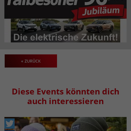
« ZURÜCK
Diese Events könnten dich
auch interessieren