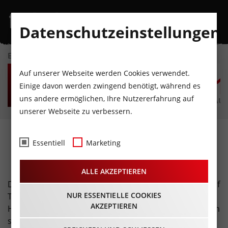
Datenschutzeinstellungen
EVENTKALENDER
SO
MO
DI
MI
DO
F
Auf unserer Webseite werden Cookies verwendet.
9
10
11
12
13
1
Einige davon werden zwingend benötigt, während es
uns andere ermöglichen, Ihre Nutzererfahrung auf
AUGUST
AUGUST
AUGUST
AUGUST
AUGUST
AUG
unserer Webseite zu verbessern.
Weihnachtsmärkte ·
Essentiell
Marketing
Adventzeit
ALLE AKZEPTIEREN
Die Weihnachtszeit ist die schönste Zeit im Jahr und auf
NUR ESSENTIELLE COOKIES
Tirols Weihnachtsmärkten steigt die Vorfreude auf
AKZEPTIEREN
Heiligabend ganz besonders. Genießt die weihnachtlich
schöne Atmosphäre bei einem heißen Glühwein und