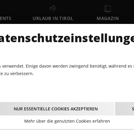
VENTS
URLAUB IN TIROL
MAGAZIN
DER
atenschutzeinstellung
SA
SO
MO
8
9
10
AUGUST
AUGUST
AUGUST
AU
 verwendet. Einige davon werden zwingend benötigt, während es 
e zu verbessern.
EIHNACHTSMÄRKTE · ADVENT
BERGWEIHNACHT INNSBRUCK
nachtsmärkte · Adven
NUR ESSENTIELLE COOKIES AKZEPTIEREN
Mehr über die genutzten Cookies erfahren
 Jahr und auf Tirols Weihnachtsmärkten steigt die Vorfreud
einem heißen Glühwein und lasst euch von kulinarischen 