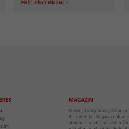
Mehr Informationen
ERES
MAGAZIN
kt
Freizeit-Tirol gibt es jetzt au
Ihr könnt das Magazin online l
ng
abonnieren oder bei vielen Vert
ssum
mitnehmen. Alle Infos findet ih