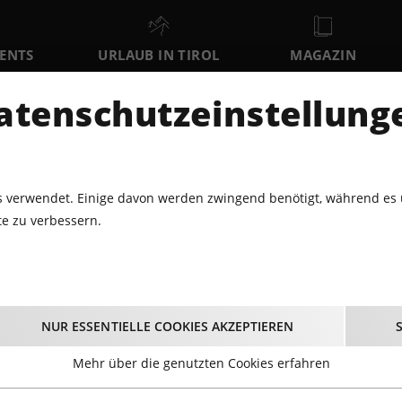
VENTS
URLAUB IN TIROL
MAGAZIN
DER
atenschutzeinstellung
MO
DI
MI
10
11
12
AUGUST
AUGUST
AUGUST
AU
 verwendet. Einige davon werden zwingend benötigt, während es 
e zu verbessern.
EIHNACHTSMÄRKTE · ADVENT
ERÖFFNUNG: BRIXLEGGER WE
nachtsmärkte · Adven
NUR ESSENTIELLE COOKIES AKZEPTIEREN
Mehr über die genutzten Cookies erfahren
 Jahr und auf Tirols Weihnachtsmärkten steigt die Vorfreud
einem heißen Glühwein und lasst euch von kulinarischen 