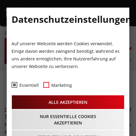
Datenschutzeinstellungen
EVENTKALENDER
DO
FR
SA
SO
MO
D
Auf unserer Webseite werden Cookies verwendet.
6
7
8
9
10
1
Einige davon werden zwingend benötigt, während es
uns andere ermöglichen, Ihre Nutzererfahrung auf
AUGUST
AUGUST
AUGUST
AUGUST
AUGUST
AUG
unserer Webseite zu verbessern.
Weihnachtsmärkte ·
Essentiell
Marketing
Adventzeit
ALLE AKZEPTIEREN
Die Weihnachtszeit ist die schönste Zeit im Jahr und auf
NUR ESSENTIELLE COOKIES
Tirols Weihnachtsmärkten steigt die Vorfreude auf
AKZEPTIEREN
Heiligabend ganz besonders. Genießt die weihnachtlich
schöne Atmosphäre bei einem heißen Glühwein und