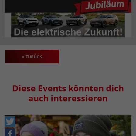
« ZURÜCK
Diese Events könnten dich
auch interessieren