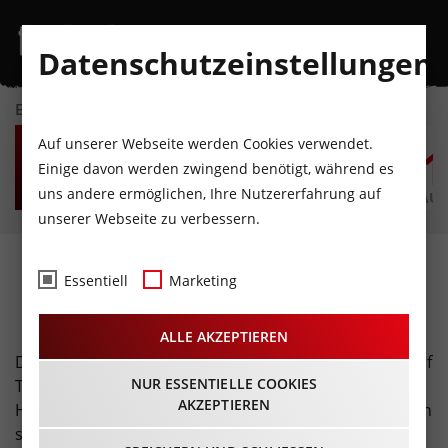
Datenschutzeinstellungen
EVENTKALENDER
SA
SO
MO
DI
MI
D
Auf unserer Webseite werden Cookies verwendet.
8
9
10
11
12
1
Einige davon werden zwingend benötigt, während es
uns andere ermöglichen, Ihre Nutzererfahrung auf
AUGUST
AUGUST
AUGUST
AUGUST
AUGUST
AUG
unserer Webseite zu verbessern.
Weihnachtsmärkte ·
Essentiell
Marketing
Adventzeit
ALLE AKZEPTIEREN
Die Weihnachtszeit ist die schönste Zeit im Jahr und auf
NUR ESSENTIELLE COOKIES
Tirols Weihnachtsmärkten steigt die Vorfreude auf
AKZEPTIEREN
Heiligabend ganz besonders. Genießt die weihnachtlich
schöne Atmosphäre bei einem heißen Glühwein und