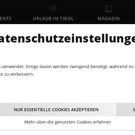
VENTS
URLAUB IN TIROL
MAGAZIN
DER
atenschutzeinstellung
SA
SO
MO
8
9
10
AUGUST
AUGUST
AUGUST
AU
 verwendet. Einige davon werden zwingend benötigt, während es 
e zu verbessern.
EIHNACHTSMÄRKTE · ADVENT
MAGISCHER ADVENT AM PILLE
nachtsmärkte · Adven
NUR ESSENTIELLE COOKIES AKZEPTIEREN
Mehr über die genutzten Cookies erfahren
 Jahr und auf Tirols Weihnachtsmärkten steigt die Vorfreud
einem heißen Glühwein und lasst euch von kulinarischen 