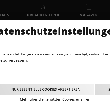
VENTS
URLAUB IN TIROL
MAGAZIN
DER
atenschutzeinstellung
SO
MO
DI
9
10
11
AUGUST
AUGUST
AUGUST
AU
 verwendet. Einige davon werden zwingend benötigt, während es 
e zu verbessern.
EIHNACHTSMÄRKTE · ADVENT
ZELLER WEIHNACHTSMARKT
nachtsmärkte · Adven
NUR ESSENTIELLE COOKIES AKZEPTIEREN
Mehr über die genutzten Cookies erfahren
 Jahr und auf Tirols Weihnachtsmärkten steigt die Vorfreud
einem heißen Glühwein und lasst euch von kulinarischen 