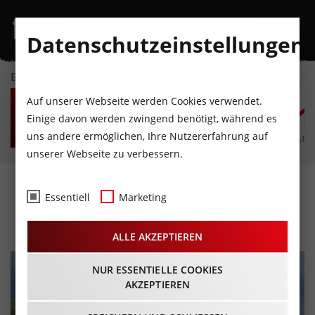
Datenschutzeinstellungen
EVENTKALENDER
MO
DI
MI
DO
FR
S
Auf unserer Webseite werden Cookies verwendet.
10
11
12
13
14
1
Einige davon werden zwingend benötigt, während es
uns andere ermöglichen, Ihre Nutzererfahrung auf
AUGUST
AUGUST
AUGUST
AUGUST
AUGUST
AUG
unserer Webseite zu verbessern.
BODYwork am Kofel
Essentiell
Marketing
07.09.2023 - Beginn 18:30 Uhr
ALLE AKZEPTIEREN
NUR ESSENTIELLE COOKIES
AKZEPTIEREN