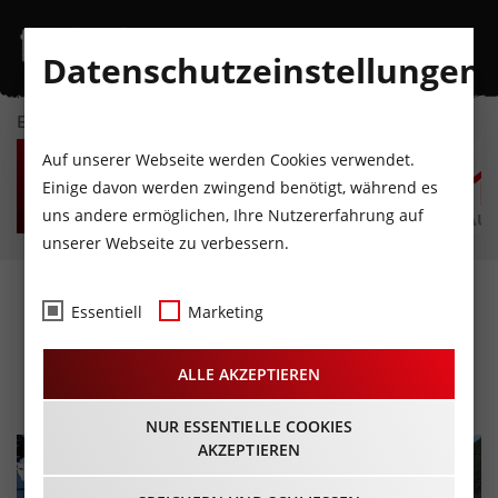
Datenschutzeinstellungen
EVENTKALENDER
SO
MO
DI
MI
DO
F
Auf unserer Webseite werden Cookies verwendet.
9
10
11
12
13
1
Einige davon werden zwingend benötigt, während es
uns andere ermöglichen, Ihre Nutzererfahrung auf
AUGUST
AUGUST
AUGUST
AUGUST
AUGUST
AUG
unserer Webseite zu verbessern.
Seilbahnführungen - Ein
Essentiell
Marketing
Blick hinter die Kulissen
ALLE AKZEPTIEREN
11.07. – 05.09.2023
NUR ESSENTIELLE COOKIES
AKZEPTIEREN