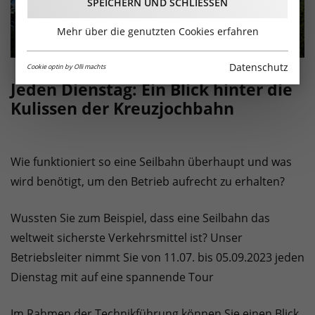
SPEICHERN UND SCHLIESSEN
Mehr über die genutzten Cookies erfahren
Datenschutz
Cookie optin by Olli machts
Jeden Dienstag: Ein Blick hinter die
Kulissen der Kreuzjochbahn
Wie funktioniert so eine Seilbahn überhaupt und was
wird benötigt, um den Betrieb aufrecht zu erhalten?
Wussten Sie zum Beispiel, dass eine Seilbahn das
weltweit sicherste Verkehrsmittel ist? Unser
Betriebsleiter nimmt Sie von 11.07. bis 05.09.2023 jeden
Dienstag mit auf eine spannende Tour
Im Rahmen der Technikführung können Sie einen Blick