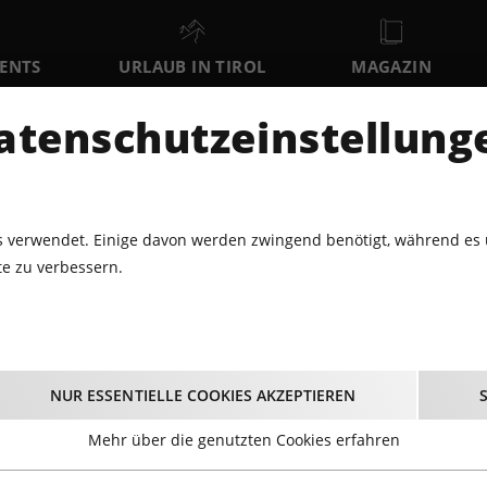
VENTS
URLAUB IN TIROL
MAGAZIN
DER
atenschutzeinstellung
SA
SO
MO
8
9
10
AUGUST
AUGUST
AUGUST
AU
 verwendet. Einige davon werden zwingend benötigt, während es 
e zu verbessern.
LNESS
BERG & NATUR-EVENTS
SUNDOWN-YOGA UND SONN
Yoga und Sonntag-Mo
NUR ESSENTIELLE COOKIES AKZEPTIEREN
am Kofel
Mehr über die genutzten Cookies erfahren
11.06. – 25.10.2026