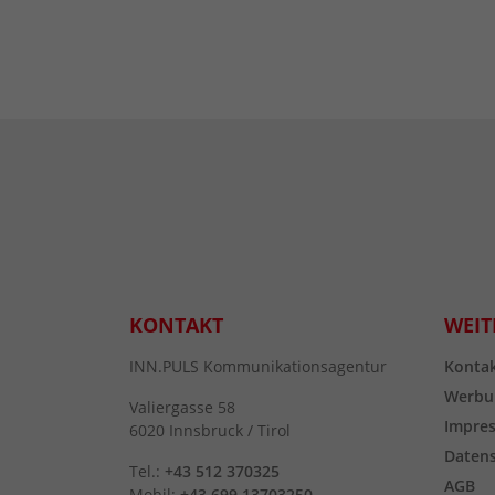
KONTAKT
WEIT
INN.PULS Kommunikationsagentur
Konta
Werbu
Valiergasse 58
Impre
6020 Innsbruck / Tirol
Daten
Tel.:
+43 512 370325
AGB
Mobil:
+43 699 13703250