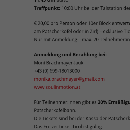
11:45 Uhr
statt.
Treffpunkt:
10:00 Uhr bei der Talstation de
€ 20,00 pro Person oder 10er Block entwerten
am Patscherkofel oder in Zirl) – exklusive Ti
Nur mit Anmeldung – max. 20 Teilnehmer:i
Anmeldung und Bezahlung bei:
Moni Brachmayer-Jauk
+43 (0) 699-18013000
monika.brachmayer@gmail.com
www.soulinmotion.at
Für Teilnehmer:innen gibt es
30% Ermäßigun
Patscherkofelbahn.
Die Tickets sind bei der Kassa der Patscherk
Das Freizeitticket Tirol ist gültig.