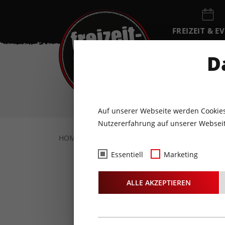
FREIZEIT & E
EVENTKALEN
D
FR
7
AUGUST
Auf unserer Webseite werden Cookies
Nutzererfahrung auf unserer Webseit
HOME
FREIZEIT & EVENTS
SPORT & WEL
Essentiell
Marketing
Sundown-
ALLE AKZEPTIEREN