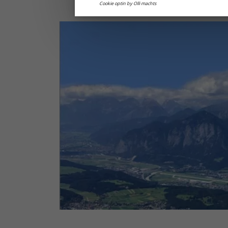
Cookie optin by Olli machts