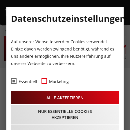
Datenschutzeinstellungen
EVENTKALENDER
DO
FR
SA
SO
MO
D
Auf unserer Webseite werden Cookies verwendet.
6
7
8
9
10
1
Einige davon werden zwingend benötigt, während es
uns andere ermöglichen, Ihre Nutzererfahrung auf
AUGUST
AUGUST
AUGUST
AUGUST
AUGUST
AUG
unserer Webseite zu verbessern.
Essentiell
Marketing
ALLE AKZEPTIEREN
NUR ESSENTIELLE COOKIES
AKZEPTIEREN