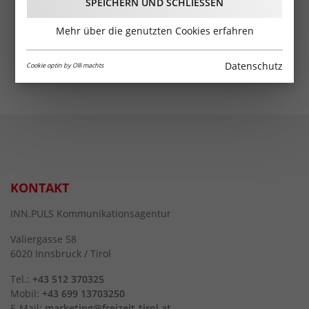
SPEICHERN UND SCHLIESSEN
Mehr über die genutzten Cookies erfahren
Datenschutz
Cookie optin by Olli machts
KONTAKT
INN.PULS Kommunikationsagentur
Valiergasse 58
6020 Innsbruck / Tirol
Tel.:
+43 512 370325
Mobil:
+43 699 13703250
E-Mail:
marketing@freizeit-tirol.at