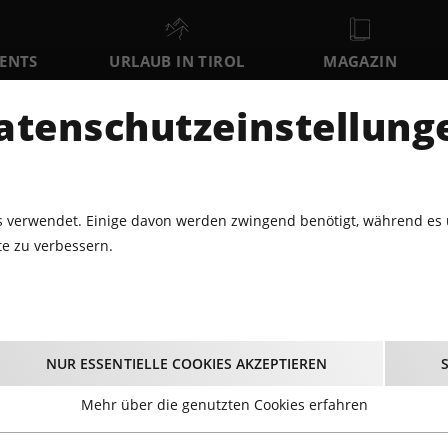
VENTS
URLAUB IN TIROL
MAGAZIN
DER
atenschutzeinstellung
MO
DI
MI
10
11
12
AUGUST
AUGUST
AUGUST
AU
 verwendet. Einige davon werden zwingend benötigt, während es 
e zu verbessern.
LNESS
ABENDFAHRT BEI DEN ELFERBAHNEN
fahrt bei den Elfer
NUR ESSENTIELLE COOKIES AKZEPTIEREN
12.08.2026 - Beginn 17:00 Uhr
Mehr über die genutzten Cookies erfahren