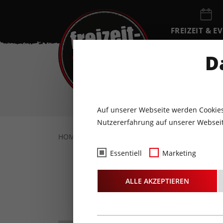
FREIZEIT & E
EVENTKALEN
D
SO
9
AUGUST
Auf unserer Webseite werden Cookies
Nutzererfahrung auf unserer Webseit
HOME
FREIZEIT & EVENTS
SPORT & WEL
Essentiell
Marketing
Abend
ALLE AKZEPTIEREN