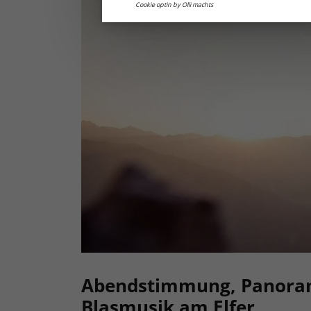
Cookie optin by Olli machts
Abendstimmung, Panora
Blasmusik am Elfer