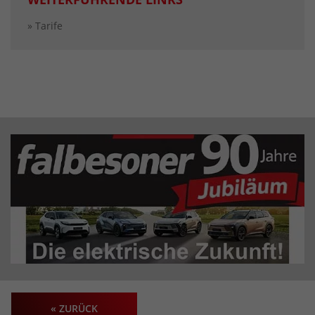
» Tarife
« ZURÜCK