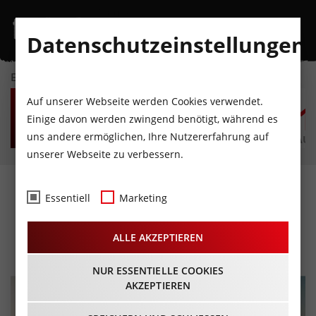
Datenschutzeinstellungen
EVENTKALENDER
MO
DI
MI
DO
FR
S
Auf unserer Webseite werden Cookies verwendet.
10
11
12
13
14
1
Einige davon werden zwingend benötigt, während es
uns andere ermöglichen, Ihre Nutzererfahrung auf
AUGUST
AUGUST
AUGUST
AUGUST
AUGUST
AUG
unserer Webseite zu verbessern.
Abendfahrt bei den
Essentiell
Marketing
Elferbahnen
ALLE AKZEPTIEREN
19.08.2026 - Beginn 17:00 Uhr
NUR ESSENTIELLE COOKIES
AKZEPTIEREN