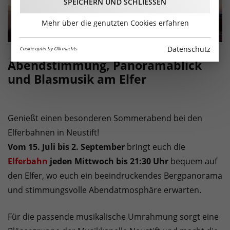
SPEICHERN UND SCHLIESSEN
Mehr über die genutzten Cookies erfahren
Datenschutz
Cookie optin by Olli machts
Abendstimmung, Panoramablick
und Blasmusik am Elfer
Genießt einen besonderen Sommerabend bei den
Elferbahnen in Neustift!
Vom 15. Juli bis 2. September
bringt euch die
Elferbahn
jeden Mittwoch
bis 21:30 Uhr
bequem auf
den Elfer, wo euch ein beeindruckendes Bergpanorama
und stimmungsvolle Abendatmosphäre erwarten.
Für die passende musikalische Umrahmung sorgt eine