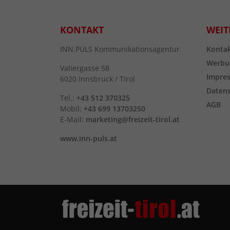
KONTAKT
WEIT
INN.PULS Kommunikationsagentur
Konta
Werbu
Valiergasse 58
Impre
6020 Innsbruck / Tirol
Daten
Tel.:
+43 512 370325
AGB
Mobil:
+43 699 13703250
E-Mail:
marketing@freizeit-tirol.at
www.inn-puls.at