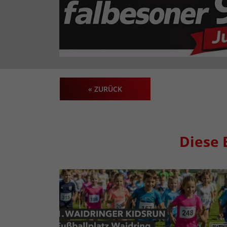
« ZURÜCK
Diese 