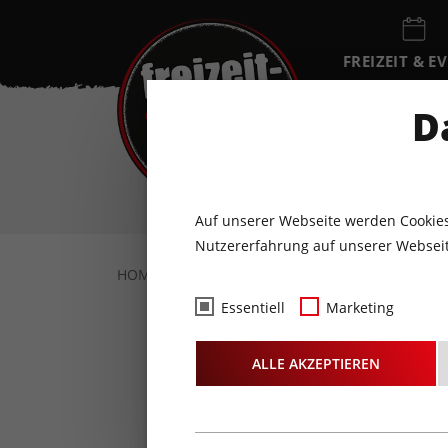
FREIZEIT & E
EVENTKALEN
D
SA
8
AUGUST
Auf unserer Webseite werden Cookies
Nutzererfahrung auf unserer Webseit
HOME
FREIZEIT & EVENTS
SPORT & WEL
Essentiell
Marketing
ALLE AKZEPTIEREN
Do