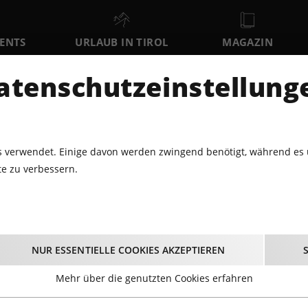
VENTS
URLAUB IN TIROL
MAGAZIN
DER
atenschutzeinstellung
SO
MO
DI
9
10
11
AUGUST
AUGUST
AUGUST
AU
 verwendet. Einige davon werden zwingend benötigt, während es 
e zu verbessern.
LNESS
DOLOMITENSPORT 2026 – DOLOMITENRADRUNDFAHRT 
Dolomitensport 2026 
NUR ESSENTIELLE COOKIES AKZEPTIEREN
lomitenradrundfahr
Mehr über die genutzten Cookies erfahren