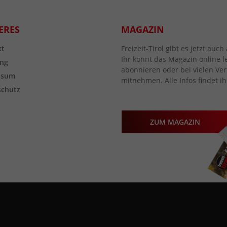
ERES
MAGAZIN
kt
Freizeit-Tirol gibt es jetzt au
Ihr könnt das Magazin online l
ng
abonnieren oder bei vielen Vert
ssum
mitnehmen. Alle Infos findet ih
schutz
ZUM MAGAZIN