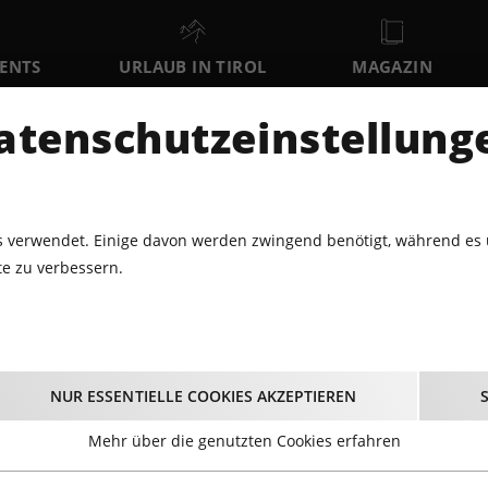
VENTS
URLAUB IN TIROL
MAGAZIN
DER
atenschutzeinstellung
FR
SA
SO
7
8
9
AUGUST
AUGUST
AUGUST
AU
 verwendet. Einige davon werden zwingend benötigt, während es 
e zu verbessern.
LNESS
FUSSBALL WM 2026 - PUBLIC VIEWING
ll WM 2026 - Public V
NUR ESSENTIELLE COOKIES AKZEPTIEREN
11.06. – 19.07.2026
Mehr über die genutzten Cookies erfahren