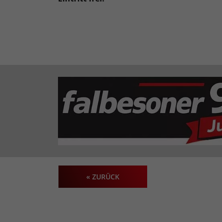
« ZURÜCK