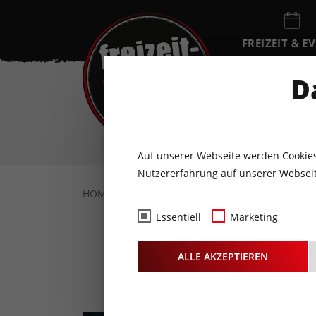
FREIZEIT & E
EVENTKALEN
D
DO
6
AUGUST
Auf unserer Webseite werden Cookies
Nutzererfahrung auf unserer Webseit
HOME
FREIZEIT & EVENTS
SPORT & WEL
Essentiell
Marketing
Fußba
ALLE AKZEPTIEREN