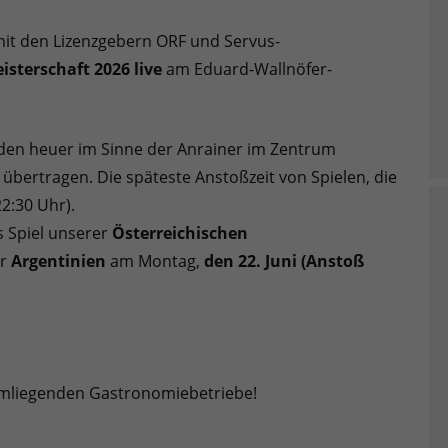
it den Lizenzgebern ORF und Servus-
isterschaft 2026
live
am Eduard-Wallnöfer-
rden heuer im Sinne der Anrainer im Zentrum
e übertragen. Die späteste Anstoßzeit von Spielen, die
22:30 Uhr).
s Spiel unserer
Österreichischen
er
Argentinien
am Montag,
den 22. Juni (Anstoß
 umliegenden Gastronomiebetriebe!