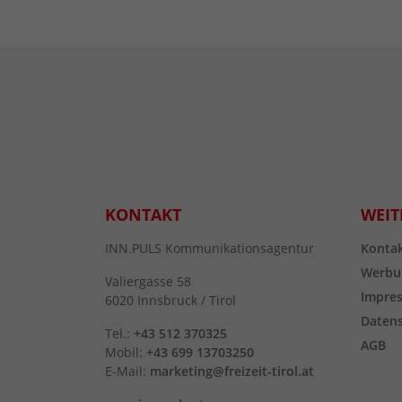
KONTAKT
WEIT
INN.PULS Kommunikationsagentur
Konta
Werbu
Valiergasse 58
Impre
6020 Innsbruck / Tirol
Daten
Tel.:
+43 512 370325
AGB
Mobil:
+43 699 13703250
E-Mail:
marketing@freizeit-tirol.at