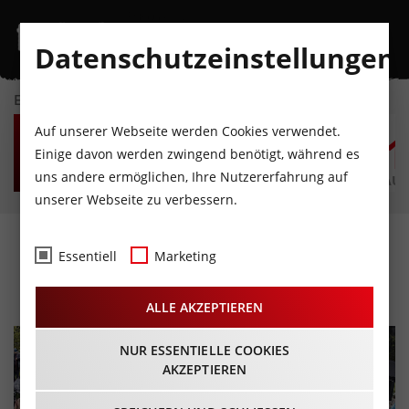
Datenschutzeinstellungen
EVENTKALENDER
FR
SA
SO
MO
DI
M
Auf unserer Webseite werden Cookies verwendet.
7
8
9
10
11
1
Einige davon werden zwingend benötigt, während es
uns andere ermöglichen, Ihre Nutzererfahrung auf
AUGUST
AUGUST
AUGUST
AUGUST
AUGUST
AUG
unserer Webseite zu verbessern.
Lowa Trail Trophy
Essentiell
Marketing
14.05.2026 - Beginn 09:00 Uhr
ALLE AKZEPTIEREN
NUR ESSENTIELLE COOKIES
AKZEPTIEREN