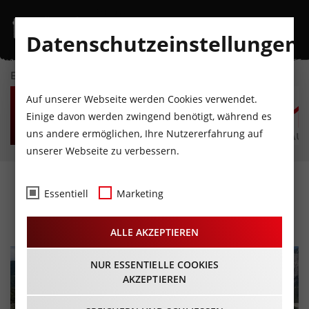
Datenschutzeinstellungen
EVENTKALENDER
SA
SO
MO
DI
MI
D
Auf unserer Webseite werden Cookies verwendet.
8
9
10
11
12
1
Einige davon werden zwingend benötigt, während es
uns andere ermöglichen, Ihre Nutzererfahrung auf
AUGUST
AUGUST
AUGUST
AUGUST
AUGUST
AUG
unserer Webseite zu verbessern.
NLT Cliff Diving Tour
Essentiell
Marketing
17.07.2026 - Beginn 17:00 Uhr
ALLE AKZEPTIEREN
NUR ESSENTIELLE COOKIES
AKZEPTIEREN