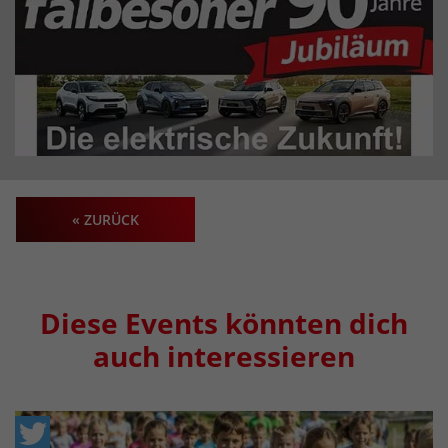
« ZURÜCK
Diese Events könnten dich
auch interessieren