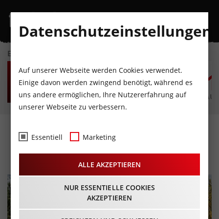
Datenschutzeinstellungen
EVENTKALENDER
DO
FR
SA
SO
MO
D
Auf unserer Webseite werden Cookies verwendet.
6
7
8
9
10
1
Einige davon werden zwingend benötigt, während es
uns andere ermöglichen, Ihre Nutzererfahrung auf
AUGUST
AUGUST
AUGUST
AUGUST
AUGUST
AUG
unserer Webseite zu verbessern.
Nordkette Vertical Run
Essentiell
Marketing
14.09.2024 - Beginn 10:00 Uhr
ALLE AKZEPTIEREN
NUR ESSENTIELLE COOKIES
AKZEPTIEREN