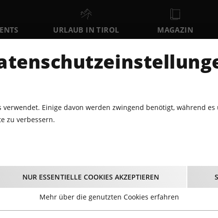
VENTS
URLAUB IN TIROL
MAGAZIN
DER
atenschutzeinstellung
SA
SO
MO
8
9
10
AUGUST
AUGUST
AUGUST
AU
 verwendet. Einige davon werden zwingend benötigt, während es 
e zu verbessern.
LNESS
RED BULL DOLOMITENMANN 2026
 Bull Dolomitenmann 
NUR ESSENTIELLE COOKIES AKZEPTIEREN
12.09.2026 - Beginn 10:00 Uhr
Mehr über die genutzten Cookies erfahren