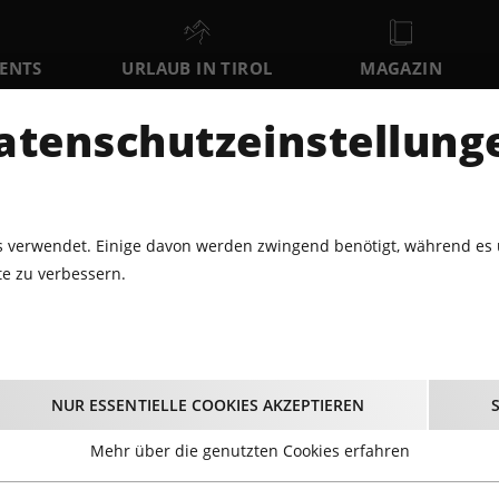
VENTS
URLAUB IN TIROL
MAGAZIN
DER
atenschutzeinstellung
FR
SA
SO
7
8
9
AUGUST
AUGUST
AUGUST
AU
 verwendet. Einige davon werden zwingend benötigt, während es 
e zu verbessern.
LNESS
STIEGL EXTREME BLOBBING
tiegl Extreme Blobbi
NUR ESSENTIELLE COOKIES AKZEPTIEREN
04.07.2026 - Beginn 16:00 Uhr
Mehr über die genutzten Cookies erfahren