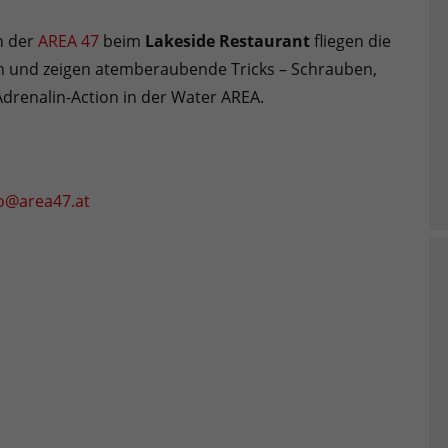
n der
AREA 47
beim
Lakeside Restaurant
fliegen die
ch und zeigen atemberaubende Tricks – Schrauben,
e Adrenalin-Action in der Water AREA.
fo@area47.at