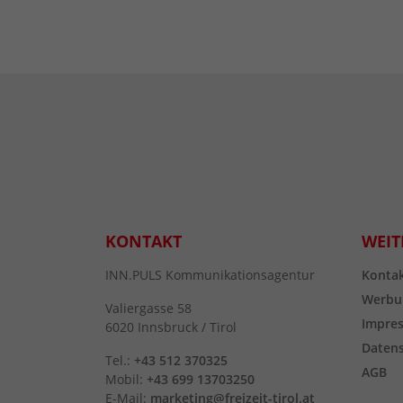
KONTAKT
WEIT
INN.PULS Kommunikationsagentur
Konta
Werbu
Valiergasse 58
Impre
6020 Innsbruck / Tirol
Daten
Tel.:
+43 512 370325
AGB
Mobil:
+43 699 13703250
E-Mail:
marketing@freizeit-tirol.at