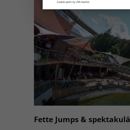
Cookie optin by Olli machts
Fette Jumps & spektakulär