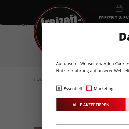
FREIZEIT & E
EVENTKALEN
D
DO
6
AUGUST
Auf unserer Webseite werden Cookies
Nutzererfahrung auf unserer Webseit
HOME
FREIZEIT & EVENTS
SPORT & WEL
Essentiell
Marketing
S
ALLE AKZEPTIEREN