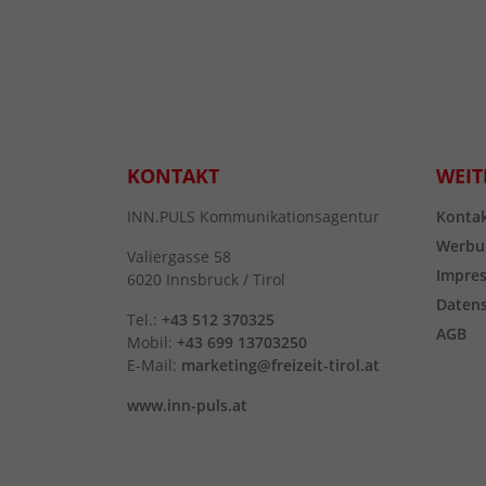
KONTAKT
WEIT
INN.PULS Kommunikationsagentur
Konta
Werbu
Valiergasse 58
Impre
6020 Innsbruck / Tirol
Daten
Tel.:
+43 512 370325
AGB
Mobil:
+43 699 13703250
E-Mail:
marketing@freizeit-tirol.at
www.inn-puls.at