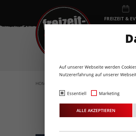
FREIZEIT & E
EVENTKALEN
D
FR
7
AUGUST
Auf unserer Webseite werden Cookies
Nutzererfahrung auf unserer Webseit
HOME
FREIZEIT & EVENTS
SPORT & WEL
Essentiell
Marketing
A
ALLE AKZEPTIEREN