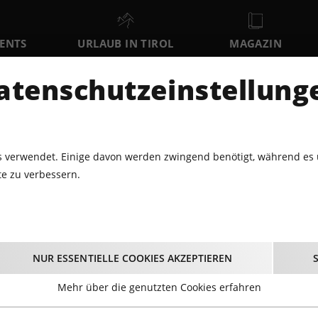
VENTS
URLAUB IN TIROL
MAGAZIN
DER
atenschutzeinstellung
SA
SO
MO
8
9
10
AUGUST
AUGUST
AUGUST
AU
 verwendet. Einige davon werden zwingend benötigt, während es 
e zu verbessern.
LNESS
SPORTEVENTS
AQUA DOME THERMENLAUF
qua Dome Thermenla
NUR ESSENTIELLE COOKIES AKZEPTIEREN
02.06.2024 - Beginn 09:30 Uhr
Mehr über die genutzten Cookies erfahren