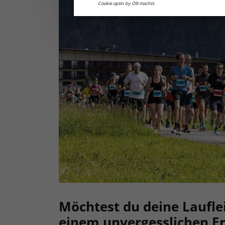
Cookie optin by Olli machts
Möchtest du deine Laufle
einem unvergesslichen Er