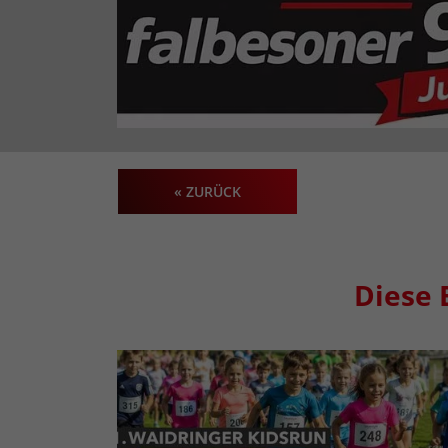
« ZURÜCK
Diese 