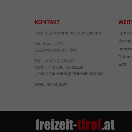
KONTAKT
WEIT
INN.PULS Kommunikationsagentur
Konta
Werbu
Valiergasse 58
Impre
6020 Innsbruck / Tirol
Daten
Tel.:
+43 512 370325
AGB
Mobil:
+43 699 13703250
E-Mail:
marketing@freizeit-tirol.at
www.inn-puls.at