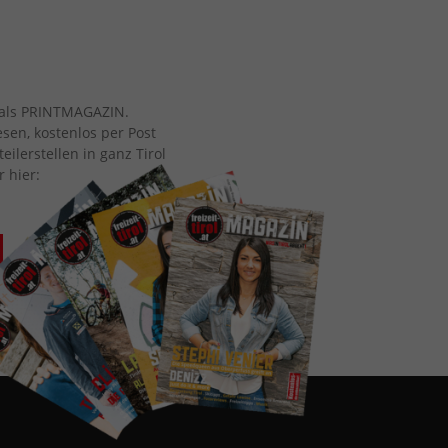
ch als PRINTMAGAZIN.
esen, kostenlos per Post
eilerstellen in ganz Tirol
r hier: