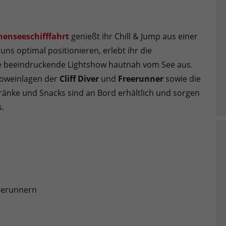
henseeschifffahrt
genießt ihr Chill & Jump aus einer
ns optimal positionieren, erlebt ihr die
ie beeindruckende Lightshow hautnah vom See aus.
howeinlagen der
Cliff Diver
und
Freerunner
sowie die
änke und Snacks sind an Bord erhältlich und sorgen
s.
reerunnern