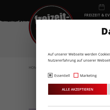
FREIZEIT & E
EVENTKALEN
D
SO
9
AUGUST
Auf unserer Webseite werden Cookies
Nutzererfahrung auf unserer Webseit
HOME
FREIZEIT & EVENTS
SPORT & WEL
Essentiell
Marketing
Chi
ALLE AKZEPTIEREN