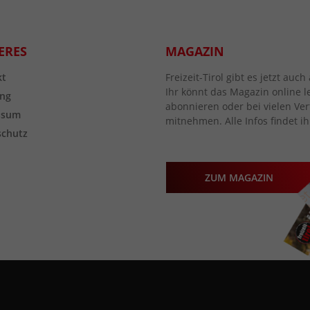
ERES
MAGAZIN
kt
Freizeit-Tirol gibt es jetzt au
Ihr könnt das Magazin online l
ng
abonnieren oder bei vielen Vert
ssum
mitnehmen. Alle Infos findet ih
schutz
ZUM MAGAZIN