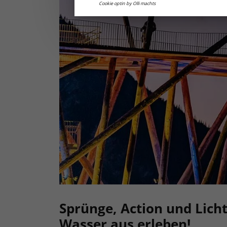
Cookie optin by Olli machts
Sprünge, Action und Lic
Wasser aus erleben!