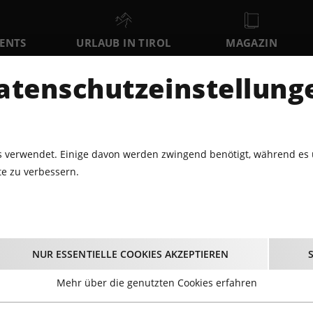
VENTS
URLAUB IN TIROL
MAGAZIN
DER
atenschutzeinstellung
MO
DI
MI
10
11
12
AUGUST
AUGUST
AUGUST
AU
 verwendet. Einige davon werden zwingend benötigt, während es 
e zu verbessern.
LNESS
SPORTEVENTS
CHILL & JUMP - VOM SCHIFF AUS
ll & Jump - vom Schiff
NUR ESSENTIELLE COOKIES AKZEPTIEREN
07.08.2026 - Beginn 18:45 Uhr
Mehr über die genutzten Cookies erfahren