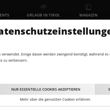
VENTS
URLAUB IN TIROL
MAGAZIN
DER
atenschutzeinstellung
FR
SA
SO
7
8
9
AUGUST
AUGUST
AUGUST
AU
 verwendet. Einige davon werden zwingend benötigt, während es 
e zu verbessern.
LNESS
SPORTEVENTS
DAMEN EUROPACUP - DOWNHILL/SU
uropacup - Downhill
NUR ESSENTIELLE COOKIES AKZEPTIEREN
17.01.2024 - Beginn 10:00 Uhr
Mehr über die genutzten Cookies erfahren