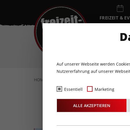
FREIZEIT & E
EVENTKALEN
D
DO
6
AUGUST
Auf unserer Webseite werden Cookies
Nutzererfahrung auf unserer Webseit
HOME
FREIZEIT & EVENTS
SPORT & WEL
Essentiell
Marketing
Damen E
ALLE AKZEPTIEREN