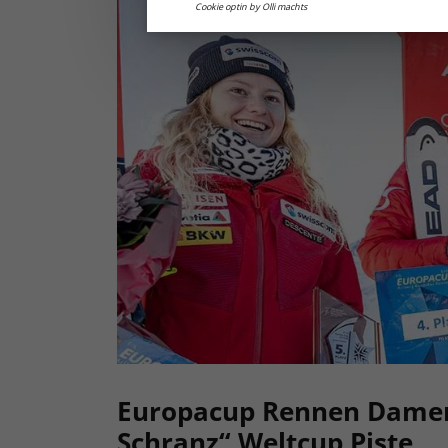
Cookie optin by Olli machts
Europacup Rennen Damen 
Schranz“ Weltcup Piste