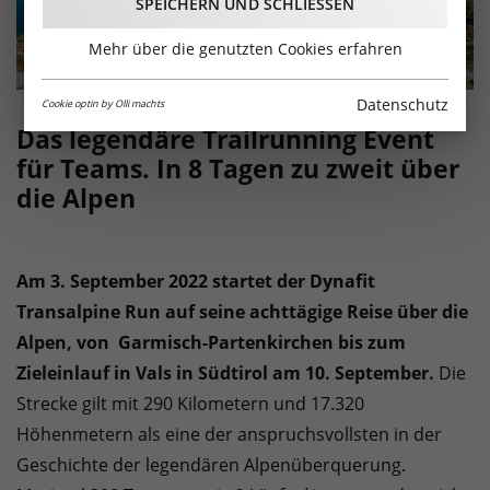
SPEICHERN UND SCHLIESSEN
Mehr über die genutzten Cookies erfahren
Datenschutz
Cookie optin by Olli machts
Das legendäre Trailrunning Event
für Teams. In 8 Tagen zu zweit über
die Alpen
Am 3. September 2022 startet der Dynafit
Transalpine Run auf seine achttägige Reise über die
Alpen, von Garmisch-Partenkirchen bis zum
Zieleinlauf in Vals in Südtirol am 10. September.
Die
Strecke gilt mit 290 Kilometern und 17.320
Höhenmetern als eine der anspruchsvollsten in der
Geschichte der legendären Alpenüberquerung.