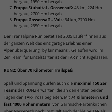
bergauf, 1950 Hm bergab
Etappe Stubaital - Gossensaß:
43 km, 224 Hm
bergauf, 2700 Hm bergab
Etappe Gossensaß – Vals:
34 km, 2700 Hm
bergauf, 2350 Hm bergab
Der Transalpine Run bietet seit 2005 Läufer*innen aus
der ganzen Welt das einzigartige Erlebnis einer
Alpenüberquerung "by fair means". Gelaufen wird im
2er Team, für Einzelstarter ist der TAR nicht zugelassen.
RUN2: Über 70 Kilometer Trailspaß
Spaß und Spannung dürfen auch die
maximal 150 2er
Teams
des RUN2 erwarten, die an den ersten beiden
Tagen den TAR-Tross begleiten. Mit
74 Kilometern und
fast 4000 Höhenmetern
, von Garmisch-Partenkirchen
über Nassereith nach Imst, gilt auch der kleine TAR als