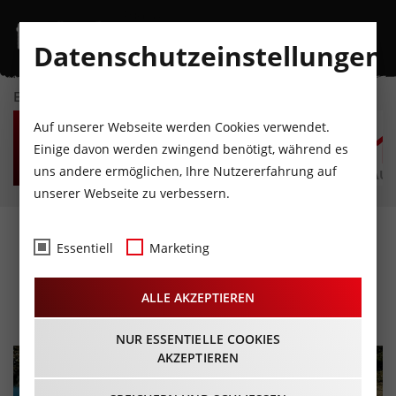
Datenschutzeinstellungen
EVENTKALENDER
MO
DI
MI
DO
FR
S
Auf unserer Webseite werden Cookies verwendet.
10
11
12
13
14
1
Einige davon werden zwingend benötigt, während es
uns andere ermöglichen, Ihre Nutzererfahrung auf
AUGUST
AUGUST
AUGUST
AUGUST
AUGUST
AUG
unserer Webseite zu verbessern.
DYNAFIT Transalpine Run
Essentiell
Marketing
powered by Volkswagen R
ALLE AKZEPTIEREN
03.09.2022 - Beginn 08:00 Uhr
NUR ESSENTIELLE COOKIES
AKZEPTIEREN