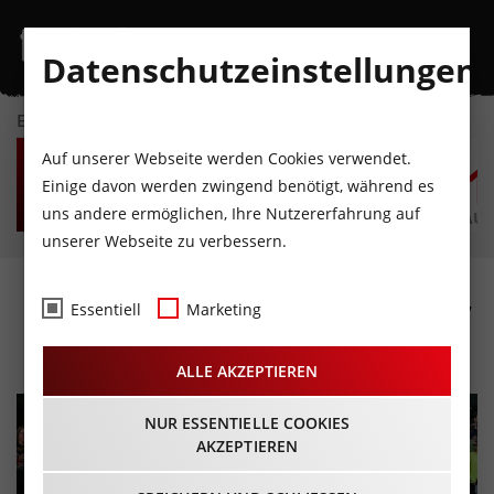
Datenschutzeinstellungen
EVENTKALENDER
SA
SO
MO
DI
MI
D
Auf unserer Webseite werden Cookies verwendet.
8
9
10
11
12
1
Einige davon werden zwingend benötigt, während es
uns andere ermöglichen, Ihre Nutzererfahrung auf
AUGUST
AUGUST
AUGUST
AUGUST
AUGUST
AUG
unserer Webseite zu verbessern.
Happy Nightskate - Disney
Essentiell
Marketing
11.06.2025 - Beginn 19:00 Uhr
ALLE AKZEPTIEREN
NUR ESSENTIELLE COOKIES
AKZEPTIEREN