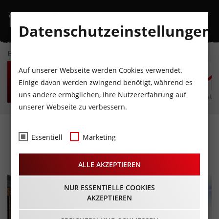
Datenschutzeinstellungen
EVENTKALENDER
DO
FR
SA
SO
MO
D
Auf unserer Webseite werden Cookies verwendet.
6
7
8
9
10
1
Einige davon werden zwingend benötigt, während es
uns andere ermöglichen, Ihre Nutzererfahrung auf
AUGUST
AUGUST
AUGUST
AUGUST
AUGUST
AUG
unserer Webseite zu verbessern.
Hausbergtag
Essentiell
Marketing
12.03.2023 - Beginn 10:00 Uhr
ALLE AKZEPTIEREN
NUR ESSENTIELLE COOKIES
AKZEPTIEREN