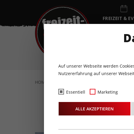
FREIZEIT & E
EVENTKALEN
D
SO
9
AUGUST
Auf unserer Webseite werden Cookies
Nutzererfahrung auf unserer Webseit
HOME
FREIZEIT & EVENTS
SPORT & WEL
Essentiell
Marketing
KAT10
ALLE AKZEPTIEREN