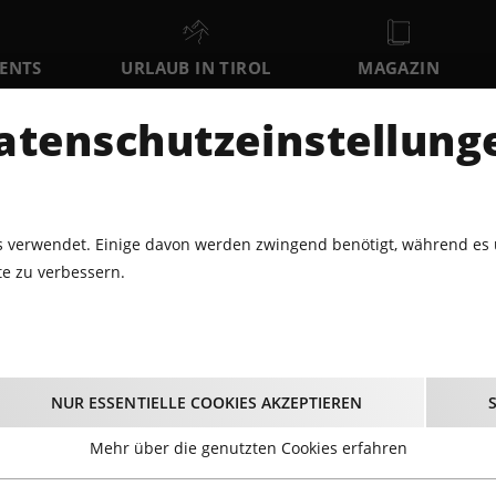
VENTS
URLAUB IN TIROL
MAGAZIN
DER
atenschutzeinstellung
MO
DI
MI
10
11
12
AUGUST
AUGUST
AUGUST
AU
 verwendet. Einige davon werden zwingend benötigt, während es 
e zu verbessern.
LNESS
SPORTEVENTS
KAT100 BY UTMB 03. - 05. AUGUST
0 by UTMB 03. - 05. 
NUR ESSENTIELLE COOKIES AKZEPTIEREN
03.08.2023 - Beginn 12:00 Uhr
Mehr über die genutzten Cookies erfahren