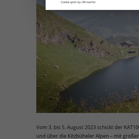
Cookie optin by Olli machts
Vom 3. bis 5. August 2023 schickt der KAT
und über die Kitzbüheler Alpen – mit großer 