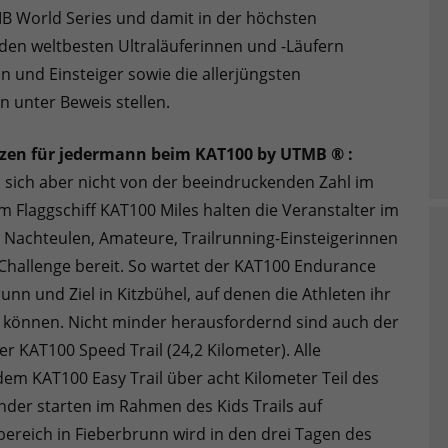
TMB World Series und damit in der höchsten
en weltbesten Ultraläuferinnen und -Läufern
 und Einsteiger sowie die allerjüngsten
n unter Beweis stellen.
anzen für jedermann beim KAT100 by UTMB ® :
n sich aber nicht von der beeindruckenden Zahl im
Flaggschiff KAT100 Miles halten die Veranstalter im
r Nachteulen, Amateure, Trailrunning-Einsteigerinnen
Challenge bereit. So wartet der KAT100 Endurance
runn und Ziel in Kitzbühel, auf denen die Athleten ihr
n können. Nicht minder herausfordernd sind auch der
r KAT100 Speed Trail (24,2 Kilometer). Alle
dem KAT100 Easy Trail über acht Kilometer Teil des
der starten im Rahmen des Kids Trails auf
bereich in Fieberbrunn wird in den drei Tagen des