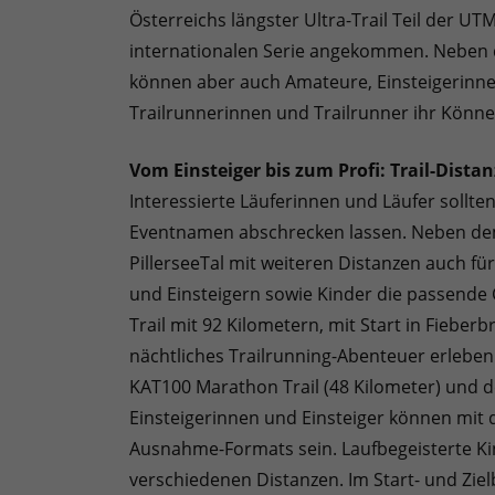
Österreichs längster Ultra-Trail Teil der U
internationalen Serie angekommen. Neben d
können aber auch Amateure, Einsteigerinnen
Trailrunnerinnen und Trailrunner ihr Könne
Vom Einsteiger bis zum Profi: Trail-Dist
Interessierte Läuferinnen und Läufer sollte
Eventnamen abschrecken lassen. Neben dem 
PillerseeTal mit weiteren Distanzen auch fü
und Einsteigern sowie Kinder die passende 
Trail mit 92 Kilometern, mit Start in Fieberb
nächtliches Trailrunning-Abenteuer erlebe
KAT100 Marathon Trail (48 Kilometer) und de
Einsteigerinnen und Einsteiger können mit 
Ausnahme-Formats sein. Laufbegeisterte Kin
verschiedenen Distanzen. Im Start- und Ziel