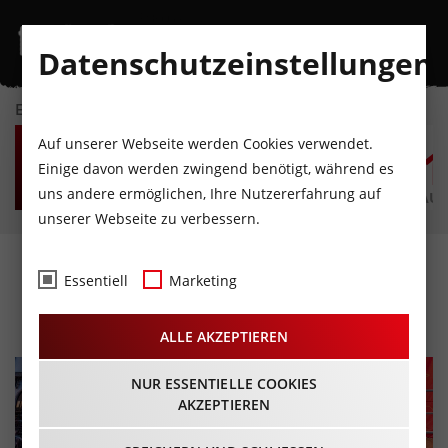
Datenschutzeinstellungen
EVENTKALENDER
DO
FR
SA
SO
MO
D
Auf unserer Webseite werden Cookies verwendet.
6
7
8
9
10
1
Einige davon werden zwingend benötigt, während es
uns andere ermöglichen, Ihre Nutzererfahrung auf
AUGUST
AUGUST
AUGUST
AUGUST
AUGUST
AUG
unserer Webseite zu verbessern.
Kitzbüheler Radmarathon
Essentiell
Marketing
27.08.2023 - Beginn 05:00 Uhr
ALLE AKZEPTIEREN
NUR ESSENTIELLE COOKIES
AKZEPTIEREN