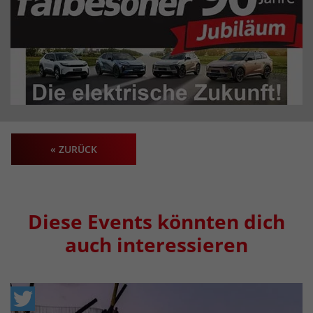
« ZURÜCK
Diese Events könnten dich
auch interessieren