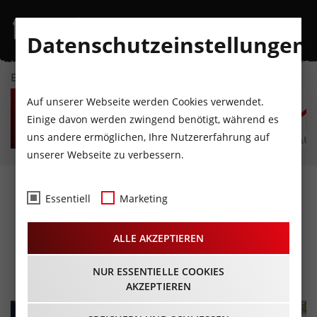
Datenschutzeinstellungen
EVENTKALENDER
SO
MO
DI
MI
DO
F
Auf unserer Webseite werden Cookies verwendet.
9
10
11
12
13
1
Einige davon werden zwingend benötigt, während es
uns andere ermöglichen, Ihre Nutzererfahrung auf
AUGUST
AUGUST
AUGUST
AUGUST
AUGUST
AUG
unserer Webseite zu verbessern.
Mythos
Essentiell
Marketing
Dolomitenradrundfahrt
ALLE AKZEPTIEREN
und Super Giro Dolomiti
11.06.2023 - Beginn 06:30 Uhr
NUR ESSENTIELLE COOKIES
AKZEPTIEREN