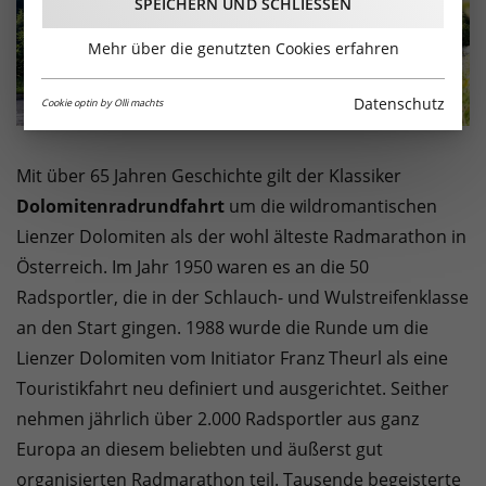
SPEICHERN UND SCHLIESSEN
Mehr über die genutzten Cookies erfahren
Datenschutz
Cookie optin by Olli machts
Mit über 65 Jahren Geschichte gilt der Klassiker
Dolomitenradrundfahrt
um die wildromantischen
Lienzer Dolomiten als der wohl älteste Radmarathon in
Österreich. Im Jahr 1950 waren es an die 50
Radsportler, die in der Schlauch- und Wulstreifenklasse
an den Start gingen. 1988 wurde die Runde um die
Lienzer Dolomiten vom Initiator Franz Theurl als eine
Touristikfahrt neu definiert und ausgerichtet. Seither
nehmen jährlich über 2.000 Radsportler aus ganz
Europa an diesem beliebten und äußerst gut
organisierten Radmarathon teil. Tausende begeisterte