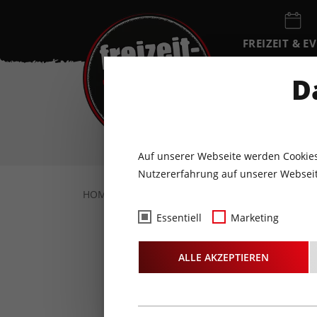
FREIZEIT & E
EVENTKALEN
D
SO
9
AUGUST
Auf unserer Webseite werden Cookies
Nutzererfahrung auf unserer Webseit
HOME
FREIZEIT & EVENTS
SPORT & WEL
Essentiell
Marketing
Night G
ALLE AKZEPTIEREN