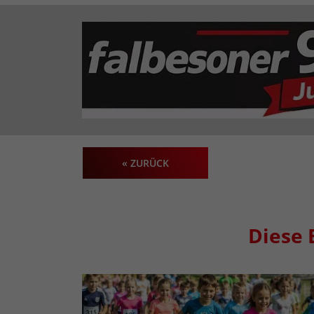
« ZURÜCK
Diese 