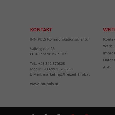
KONTAKT
WEIT
INN.PULS Kommunikationsagentur
Konta
Werbu
Valiergasse 58
Impre
6020 Innsbruck / Tirol
Daten
Tel.:
+43 512 370325
AGB
Mobil:
+43 699 13703250
E-Mail:
marketing@freizeit-tirol.at
www.inn-puls.at