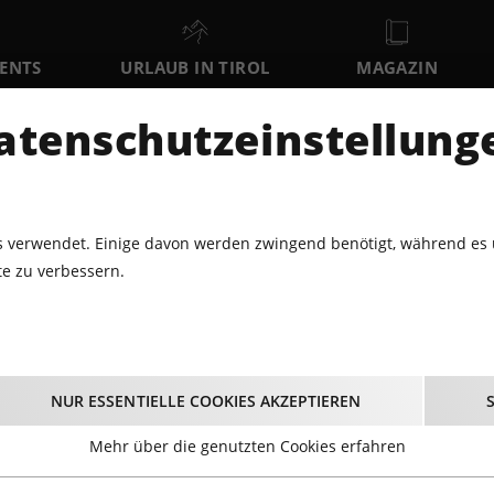
VENTS
URLAUB IN TIROL
MAGAZIN
DER
atenschutzeinstellung
MO
DI
MI
10
11
12
AUGUST
AUGUST
AUGUST
AU
 verwendet. Einige davon werden zwingend benötigt, während es 
e zu verbessern.
LNESS
SPORTEVENTS
NIGHT GLOWING BEIM KAISERWINKL
lowing beim Kaiserwin
NUR ESSENTIELLE COOKIES AKZEPTIEREN
Ballooning
Mehr über die genutzten Cookies erfahren
22.01.2025 - Beginn 19:30 Uhr