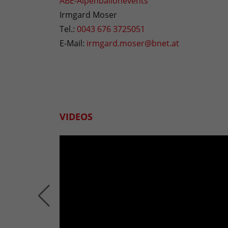
ABE-Alpenballonevents
Irmgard Moser
Tel.:
0043 676 3725051
E-Mail:
irmgard.moser@bnet.at
VIDEOS