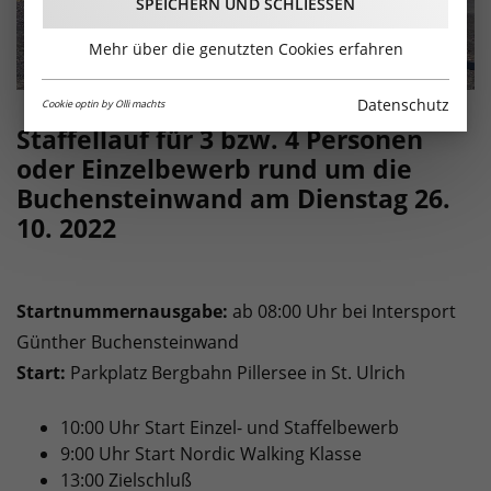
SPEICHERN UND SCHLIESSEN
Mehr über die genutzten Cookies erfahren
Datenschutz
Cookie optin by Olli machts
Staffellauf für 3 bzw. 4 Personen
oder Einzelbewerb rund um die
Buchensteinwand am Dienstag 26.
10. 2022
Startnummernausgabe:
ab 08:00 Uhr bei Intersport
Günther Buchensteinwand
Start:
Parkplatz Bergbahn Pillersee in St. Ulrich
10:00 Uhr Start Einzel- und Staffelbewerb
9:00 Uhr Start Nordic Walking Klasse
13:00 Zielschluß