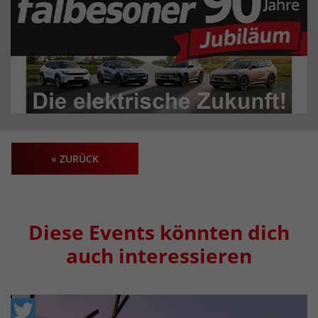
« ZURÜCK
Diese Events könnten dich
auch interessieren