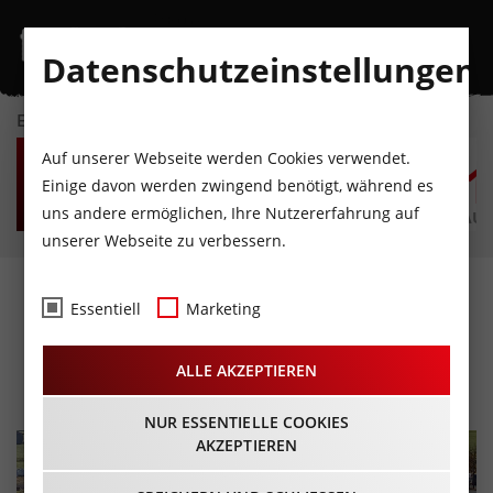
Datenschutzeinstellungen
EVENTKALENDER
FR
SA
SO
MO
DI
M
Auf unserer Webseite werden Cookies verwendet.
7
8
9
10
11
1
Einige davon werden zwingend benötigt, während es
uns andere ermöglichen, Ihre Nutzererfahrung auf
AUGUST
AUGUST
AUGUST
AUGUST
AUGUST
AUG
unserer Webseite zu verbessern.
Pillerseetal Halbmarathon
Essentiell
Marketing
Crosslauf
ALLE AKZEPTIEREN
26.10.2022 - Beginn 08:00 Uhr
NUR ESSENTIELLE COOKIES
AKZEPTIEREN