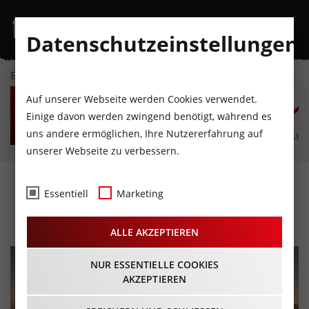
Datenschutzeinstellungen
EVENTKALENDER
FR
SA
SO
MO
DI
M
Auf unserer Webseite werden Cookies verwendet.
7
8
9
10
11
1
Einige davon werden zwingend benötigt, während es
uns andere ermöglichen, Ihre Nutzererfahrung auf
AUGUST
AUGUST
AUGUST
AUGUST
AUGUST
AUG
unserer Webseite zu verbessern.
Sonnenaufgang am Berg
Essentiell
Marketing
15.08.2024 - Beginn 05:45 Uhr
ALLE AKZEPTIEREN
NUR ESSENTIELLE COOKIES
AKZEPTIEREN