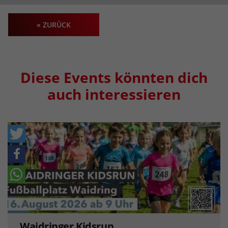
« ZURÜCK
Diese Events könnten dich
auch interessieren
Waidringer Kidsrun