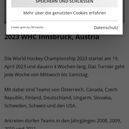
SPEICHERN UND SCHLIESSEN
Mehr über die genutzten Cookies erfahren
Datenschutz
Cookie optin by Olli machts
2023 WHC Innsbruck, Austria
Die World Hockey Championship 2023 startet am 19.
April 2023 und dauern 4 Wochen lang. Das Turnier geht
jede Woche von Mittwoch bis Samstag.
Mit dabei sind Teams von Österreich, Canada, Czech
Republic, Finland, Deutschland, Ungarm, Slovakia,
Schweden, Schweiz und den USA.
Antreten dürfen Teams in den Jahrgängen 2008, 2009,
2010 und 2011.