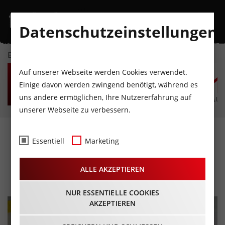
Datenschutzeinstellungen
EVENTKALENDER
SO
MO
DI
MI
DO
F
Auf unserer Webseite werden Cookies verwendet.
9
10
11
12
13
1
Einige davon werden zwingend benötigt, während es
uns andere ermöglichen, Ihre Nutzererfahrung auf
AUGUST
AUGUST
AUGUST
AUGUST
AUGUST
AUG
unserer Webseite zu verbessern.
World Hockey
Essentiell
Marketing
Championships
ALLE AKZEPTIEREN
19.04.2023 - Beginn 15:00 Uhr
NUR ESSENTIELLE COOKIES
AKZEPTIEREN